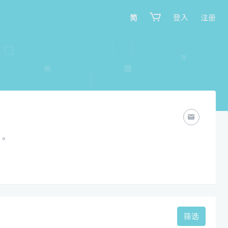
简
登入
注册
。
筛选