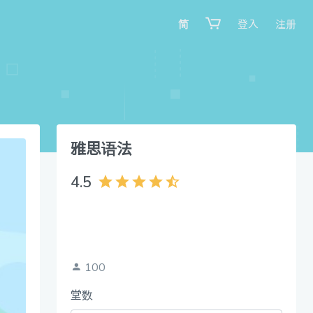
简
登入
注册
雅思语法
4.5
100
堂数