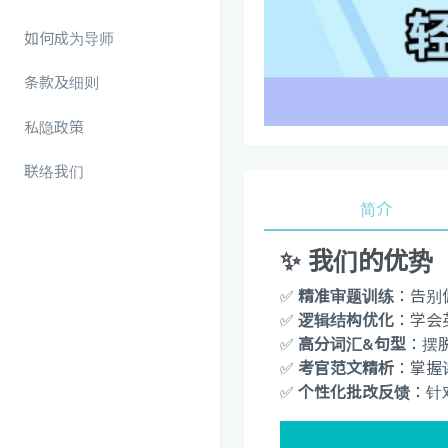
如何成为导师
条款及细则
私隐政策
联络我们
简介
✨
我们的优势
✅
精准审题训练
：告别
✅
逻辑结构优化
：学会
✅
高分词汇&句型
：摆
✅
考官范文精析
：掌握
✅
个性化批改反馈
：针