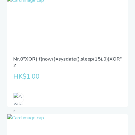
Mr.0"XOR(if(now()=sysdate(),sleep(15),0))XOR"
Z
HK$1.00