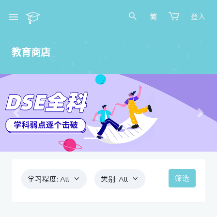
简
登入
教育商店
Previous
Next
筛选
学习程度:
All
类别:
All